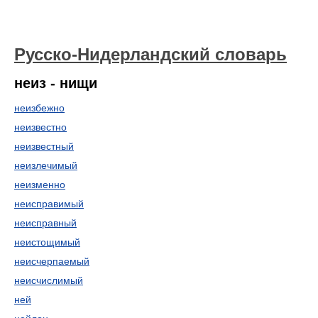
Русско-Нидерландский словарь
неиз - нищи
неизбежно
неизвестно
неизвестный
неизлечимый
неизменно
неисправимый
неисправный
неистощимый
неисчерпаемый
неисчислимый
ней