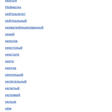
нейлон
Неймеген
нейтралитет
нейтральный
неквалифицированный
некий
некогда
некоторый
некстати
некто
некуда
некурящий
нелегальный
нелепый
неловкий
нельзя
нём